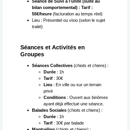
Séance de Suivi à l’unité (suite au
bilan comportemental) :
Tarif :
55€/heure
(facturation au temps réel)
Lieu : Présentiel ou visio (selon le sujet
traité)
Séances et Activités en
Groupes
Séances Collectives
(chiots et chiens) :
Durée
: 1h
Tarif
: 30€
Lieu
: En ville ou sur un terrain
privé
Conditions
: Ouvert aux binômes
ayant déjà effectué une séance.
Balades Sociales
(chiots et chiens) :
Durée
: 1h
Tarif
: 30€ par balade
Mantrailing
(chiots et chiens) :