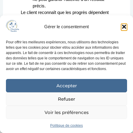
précis.
Le client reconnaît que les progrès dépendent
de son implication personnelle dans
l’application des recommandations, ainsi que
Gérer le consentement
des réactions spécifiques à chaque animal,
être vivant unique dont les comportements ne
Pour offrir les meilleures expériences, nous utilisons des technologies
peuvent être entièrement prévisibles.
telles que les cookies pour stocker et/ou accéder aux informations des
appareils. Le fait de consentir à ces technologies nous permettra de traiter
Aucune méthode ne peut aboutir sans effort du
des données telles que le comportement de navigation ou les ID uniques
client. Par conséquent, pour maximiser les
sur ce site. Le fait de ne pas consentir ou de retirer son consentement peut
chances de succès, une coopération active et
avoir un effet négatif sur certaines caractéristiques et fonctions.
continue entre le client et Charlotte TAUDIN est
essentielle.
Accepter
Le client a conscience que l’absence de mise
Refuser
en œuvre des conseils fournis puisse non
seulement ralentir les progrès, mais aussi
Voir les préférences
aggraver les comportements initiaux.
Santé : Redirection systématique vers
Politique de cookies
un professionnel qualifié