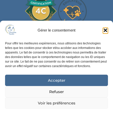
Gérer le consentement
JE SUIS MEMBRE
Pour offrir les meilleures expériences, nous utilisons des technologies
telles que les cookies pour stocker et/ou accéder aux informations des
appareils. Le fait de consentir à ces technologies nous permettra de traiter
Je suis partenaire de
Vox Animae
, organisme de formation aux
des données telles que le comportement de navigation ou les ID uniques
métiers animaliers, et du
Secep
, syndicat des éducateurs
sur ce site. Le fait de ne pas consentir ou de retirer son consentement peut
canins.
avoir un effet négatif sur certaines caractéristiques et fonctions.
Accepter
Refuser
Voir les préférences
Charlotte Taudin comportementaliste chien et chat en Drôme et
Vaucluse